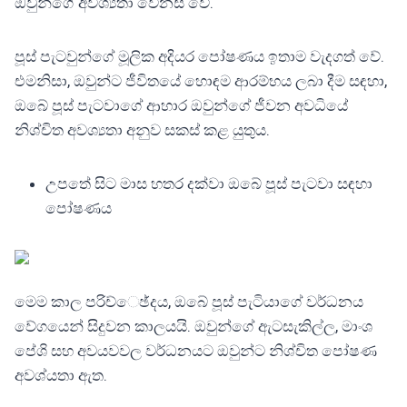
ඔවුන්ගේ අවශ්‍යතා වෙනස් වේ.
පූස් පැටවුන්ගේ මූලික අදියර පෝෂණය ඉතාම වැදගත් වේ.
එමනිසා, ඔවුන්ට ජීවිතයේ හොඳම ආරම්භය ලබා දීම සඳහා,
ඔබේ පූස් පැටවාගේ ආහාර ඔවුන්ගේ ජීවන අවධියේ
නිශ්චිත අවශ්‍යතා අනුව සකස් කළ යුතුය.
උපතේ සිට මාස හතර දක්වා ඔබේ පූස් පැටවා සඳහා
පෝෂණය
මෙම කාල පරිච්ෙඡ්දය, ඔබේ පූස් පැටියාගේ වර්ධනය
වේගයෙන් සිදුවන කාලයයි. ඔවුන්ගේ ඇටසැකිල්ල, මාංශ
පේශි සහ අවයවවල වර්ධනයට ඔවුන්ට නිශ්චිත පෝෂණ
අවශ්යතා ඇත.