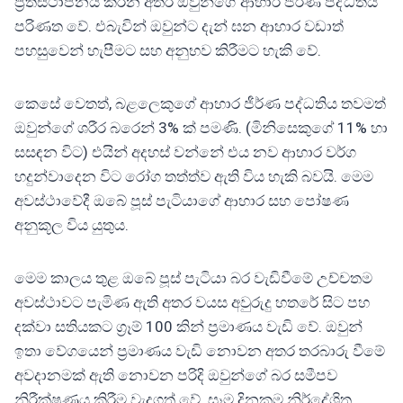
ප්‍රතිස්ථාපනය කරන අතර ඔවුන්ගේ ආහාර ජීර්ණ පද්ධතිය
පරිණත වේ. එබැවින් ඔවුන්ට දැන් ඝන ආහාර වඩාත්
පහසුවෙන් හැපීමට සහ අනුභව කිරීමට හැකි වේ.
කෙසේ වෙතත්, බළලෙකුගේ ආහාර ජීර්ණ පද්ධතිය තවමත්
ඔවුන්ගේ ශරීර බරෙන් 3% ක් පමණි. (මිනිසෙකුගේ 11% හා
සසඳන විට) එයින් අදහස් වන්නේ එය නව ආහාර වර්ග
හදුන්වාදෙන විට රෝග තත්ත්ව ඇති විය හැකි බවයි. මෙම
අවස්ථාවේදී ඔබේ පූස් පැටියාගේ ආහාර සහ පෝෂණ
අනුකූල විය යුතුය.
මෙම කාලය තුළ ඔබේ පූස් පැටියා බර වැඩිවීමේ උච්චතම
අවස්ථාවට පැමිණ ඇති අතර වයස අවුරුදු හතරේ සිට පහ
දක්වා සතියකට ග්‍රෑම් 100 කින් ප්‍රමාණය වැඩි වේ. ඔවුන්
ඉතා වේගයෙන් ප්‍රමාණය වැඩි නොවන අතර තරබාරු වීමේ
අවදානමක් ඇති නොවන පරිදි ඔවුන්ගේ බර සමීපව
නිරීක්ෂණය කිරීම වැදගත් වේ. සෑම දිනකම නිර්දේශිත