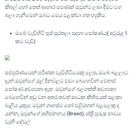
කිබල් හෝ තෙත් ආහාර පමණක් ඔවුන්ට ලබා දීමට වග
බලා ගැනීමෙන් ඔබට මෙය වළක්වා ගත හැකිය.
ඔබේ වැඩිහිටි පූස් සුරතලා සදහා පෝෂණය( අවුරුදු 1
කට වැඩි)
සම්පුර්ණයෙන් පරිණත වැඩිහිටියෙකු ලෙස, ඔබේ බළලාට
දැන් ඔවුන්ගේ මුල් දිනවලට වඩා බෙහෙවින් වෙනස්
පෝෂණ අවශ්‍යතා ඇත. ඔවුන්ගේ බලශක්ති අවශ්‍යතා
බෙහෙවින් අඩු වන අතර තවත් සාධක කිහිපයක් සලකා
බැලිය යුතුය: ඔවුන් ගෘහස්ථ හෝ එළිමහන් බළලෙකු ද
යන්න, ඔවුන්ගේ අභිජනනය (Breed), ස්ත්‍රී පුරුෂ භාවය
වැනි දේවල්