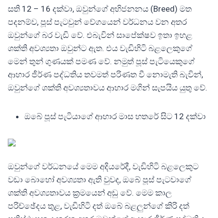
සති 12 – 16 දක්වා, ඔවුන්ගේ අභිජනනය (Breed) මත
පදනම්ව, පූස් පැටවුන් වේගයෙන් වර්ධනය වන අතර
ඔවුන්ගේ බර වැඩි වේ. එබැවින් සාපේක්ෂව ඉතා ඉහළ
ශක්ති අවශ්‍යතා ඔවුන්ට ඇත. එය වැඩිහිටි බළලෙකුගේ
මෙන් තුන් ගුණයක් පමණ වේ. නමුත් පූස් පැටියෙකුගේ
ආහාර ජීර්ණ පද්ධතිය තවමත් පරිණත වී නොමැති බැවින්,
ඔවුන්ගේ ශක්ති අවශ්‍යතාවය ආහාර මගින් සැපයිය යුතු වේ.
ඔබේ පූස් පැටියාගේ ආහාර මාස හතරේ සිට 12 දක්වා
ඔවුන්ගේ වර්ධනයේ මෙම අදියරේදී, වැඩිහිටි බළලෙකුට
වඩා බොහෝ අවශ්‍යතා ඇති වුවද, ඔබේ පූස් පැටවාගේ
ශක්ති අවශ්‍යතාවය ක්‍රමයෙන් අඩු වේ. මෙම කාල
පරිච්ඡේදය තුළ, වැඩිහිටි දත් ඔබේ බළලුන්ගේ කිරි දත්