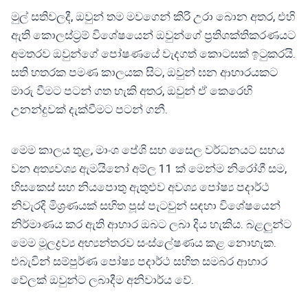
මුල් සතිවලදී, ඔවුන් තම මවගෙන් කිරි උරා බොන අතර, එහි
ඇති කොලස්ට්‍රම් විශේෂයෙන් ඔවුන්ගේ ප්‍රතිශක්තිකරණයට
අමතරව ඔවුන්ගේ පෝෂණයේ වැදගත් කොටසක් ඉටුකරයි.
සති හතරක පමණ කාලයක සිට, ඔවුන් ඝන ආහාරයකට
මාරු වීමට පටන් ගත හැකි අතර, ඔවුන් ඒ කෙරෙහි
උනන්දුවක් දැක්වීමට පටන් ගනී.
මෙම කාලය තුළ, මාංශ පේශි සහ සෛල වර්ධනයට සහය
වන අත්‍යවශ්‍ය ඇමයිනෝ අම්ල 11 ක් මෙන්ම නිරෝගී සම,
හිසකෙස් සහ නියපොතු ඇතුළුව අවශ්‍ය පෝෂ්‍ය පදාර්ථ
නිවැරදි මිශ්‍රණයක් සහිත පූස් පැටවුන් සඳහා විශේෂයෙන්
නිර්මාණය කර ඇති ආහාර ඔබට ලබා දිය හැකිය. බළලුන්ට
මෙම මූලද්‍රව්‍ය අභ්‍යන්තරව සංස්ලේෂණය කළ නොහැක.
එබැවින් සම්පුර්ණ පෝෂ්‍ය පදාර්ථ සහිත සමබර ආහාර
වේලක් ඔවුන්ට ලබාදීම අනිවාර්ය වේ.