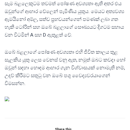
සෑම බළලෙකුටම තවමත් පෝෂණ අවශ්‍යතා ඇති අතර එය
ඔවුන්ගේ ආහාර වේලෙන් පැමිණිය යුතුය. මෙයට අත්‍යවශ්‍ය
ඇමයිනෝ අම්ල, සත්ව ප්‍රභවයන්ගෙන් පමණක් ලබා ගත
හැකි ටෝරීන් සහ ඔබේ බළලාගේ සෞඛ්‍යයට දිගටම සහාය
වන විටමින් A සහ D ඇතුළත් වේ.
ඔබේ බළලාගේ පෝෂණ අවශ්‍යතා එහි ජීවිත කාලය තුළ
සැලකිය යුතු ලෙස වෙනස් වනු ඇත, නමුත් ඔබට කවදා හෝ
ඔවුන් සඳහා හොඳම ආහාර ගැන විශ්වාසයක් නොමැති නම්,
උදව් කිරීමට සතුටු වන ඔබේ පශු වෛද්‍යවරයාගෙන්
විමසන්න.
Share this...